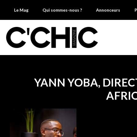
Le Mag
Qui sommes-nous ?
Annonceurs
P
YANN YOBA, DIRE
AFRI