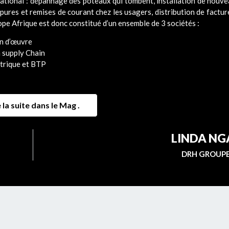
 national : dépannage des poteaux qui tombent, installation de nou
ures et remises de courant chez les usagers, distribution de factures
rope Afrique est donc constitué d’un ensemble de 3 sociétés :
in d’œuvre
a supply Chain
ctrique et BTP
 la suite dans le Mag .
LINDA N
DRH GROUPE