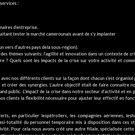
services :
aires d’entreprise.
aitant tester le marché camerounais avant de s’y implanter
 vers d’autres pays dela sous-région).
 thèmes suivants: l’agilité et innovation dans un contexte de cris
ure ? Quels sont les impacts de la crise sur votre activité et co
 avec nos différents clients sur la façon dont chacun s’est organisé
et créer des synergies. L’autre objectif était de faire connaitre n
nd public. L’impact de la crise dans notre secteur d’activité et en p
s clients la flexibilité nécessaire pour ajuster leur effectif en fon
rts, en particulier lespétroliers, les compagnies aériennes, leshô
si-totalité du personnel temporaire mis à disposition dans ces st
vité. Pour cela nous avons créé une autre filiale, spécialisée cette 