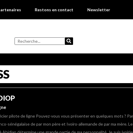
artenaires
Restons en contact
Newsletter
SS
DIOP
igne
ier pilote de ligne Pouvez-vous vous présenter en quelques mots ? Pa
nco-sénégalaise de par mon père et Ivoiro-allemande de par ma mère. Le 
 à Abidjan détermine une grande partie de ma personnalité. Je suis ivoiri