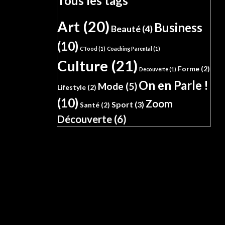
Tous les tags
Art
(20)
Business
Beauté
(4)
(10)
C'food
(1)
Coaching Parental
(1)
Culture
(21)
Forme
(2)
Decouverte
(1)
On en Parle !
Mode
(5)
Lifestyle
(2)
(10)
Zoom
Sport
(3)
Santé
(2)
Découverte
(6)