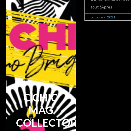
tout !Après
octobre 7, 2021
C'CHIC
MAG
COLLECTOR