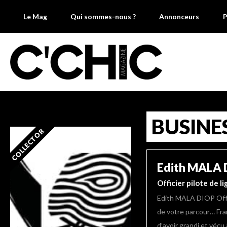
Le Mag
Qui sommes-nous ?
Annonceurs
P
BUSINE
COLLECTOR
Edith MALA 
Officier pilote de l
Edith MALA DIOP Offic
de votre parcour… Fra
d’avoir grandi et vécu