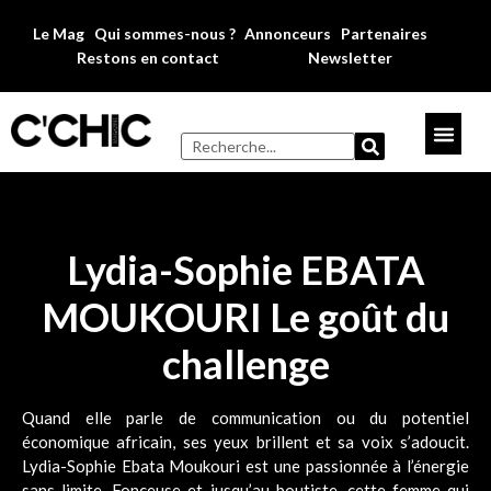
Le Mag
Qui sommes-nous ?
Annonceurs
Partenaires
Restons en contact
Newsletter
LIRE LE MAG
Lydia-Sophie EBATA
MOUKOURI Le goût du
challenge
Quand elle parle de communication ou du potentiel
économique africain, ses yeux brillent et sa voix s’adoucit.
Lydia-Sophie Ebata Moukouri est une passionnée à l’énergie
sans limite. Fonceuse et jusqu’au-boutiste, cette femme qui