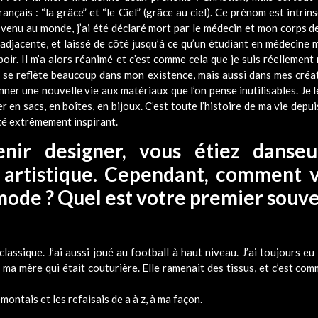
çais : “la grâce” et “le Ciel” (grâce au ciel). Ce prénom est intrin
 venu au monde, j’ai été déclaré mort par le médecin et mon corps 
adjacente, et laissé de côté jusqu’à ce qu’un étudiant en médecine
poir. Il m’a alors réanimé et c’est comme cela que je suis réellement 
ue se reflète beaucoup dans mon existence, mais aussi dans mes créa
ner une nouvelle vie aux matériaux que l’on pense inutilisables. Je le
r en sacs, en boîtes, en bijoux. C’est toute l’histoire de ma vie depu
té extrêmement inspirant.
nir designer, vous étiez danseu
 artistique. Cependant, comment v
 mode ? Quel est votre premier souven
assique. J’ai aussi joué au football à haut niveau. J’ai toujours eu 
ma mère qui était couturière. Elle ramenait des tissus, et c’est comm
ntais et les refaisais de a à z, à ma façon.