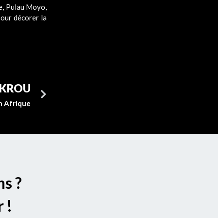
ne, Pulau Moyo,
pour décorer la
UKROU
n Afrique
ns ?
 !