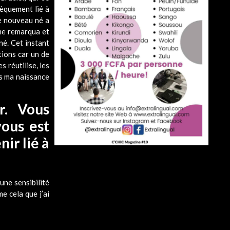
sèquement lié à
de nouveau né a
 me remarqua et
né. Cet instant
tions car un de
s réutilise, les
is ma naissance
r. Vous
ous est
ir lié à
une sensibilité
e cela que j’ai