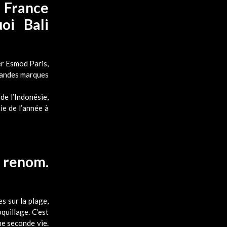
n France
oi Bali
rer Esmod Paris,
grandes marques
de l’Indonésie,
ie de l’année à
e renom.
s sur la plage,
oquillage.
C’est
ne seconde vie.