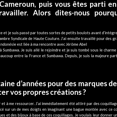
 Cameroun, puis vous êtes parti e
availler. Alors dites-nous pourqu
ance et je suis passé par toutes sortes de petits boulots avant d’intég
Chambre Syndicale de Haute Couture. J’ai ensuite travaillé pour des 
 Indonésie est liée à ma rencontre avec Jérôme Abel
 à Sumbawa. Je suis allé le rejoindre et je suis tombé sous le charme 
beaucoup entre la France et Sumbawa. Depuis, je suis la majeure part
izaine d’années pour des marques d
cer vos propres créations ?
et à me ressourcer. J’ai immédiatement été attiré par des coquillage
 placé sur un de mes doigts en imaginant une bague montée avec ce c
ues et des bijoux à base de ces coquillages. Je voulais leur donner u